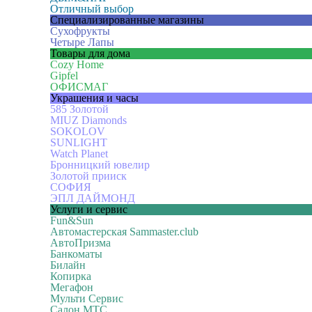
Отличный выбор
Специализированные магазины
Сухофрукты
Четыре Лапы
Товары для дома
Cozy Home
Gipfel
ОФИСМАГ
Украшения и часы
585 Золотой
MIUZ Diamonds
SOKOLOV
SUNLIGHT
Watch Planet
Бронницкий ювелир
Золотой прииск
СОФИЯ
ЭПЛ ДАЙМОНД
Услуги и сервис
Fun&Sun
Автомастерская Sammaster.club
АвтоПризма
Банкоматы
Билайн
Копирка
Мегафон
Мульти Сервис
Салон МТС