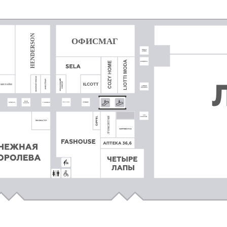
HENDERSON
ОФИСМАГ
КОПИРКА
БИЛАЙН
ЛЮБОЗНАЙКА
S MOBILE
585
Л’ОКСИТАН
ЗОЛОТОЙ