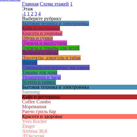
Главная
Схема этажей
1
Этаж
-1
1
2
3
4
Выберите рубрику
Бытовая техника и электроника
Кафе и рестораны
Красота и здоровье
Обувь и сумки
Одежда и аксессуары
Одежда и товары для детей
Подарки и цветы
Продукты, алкоголь и табак
Прочее
Специализированные магазины
Товары для дома
Украшения и часы
Услуги и сервис
Бытовая техника и электроника
Samsung
Кафе и рестораны
Coffee Combo
Моремания
Ранчо гриль бар
Красота и здоровье
Yves Rocher
Zinger
Аптека 36,6
Л'Окситан