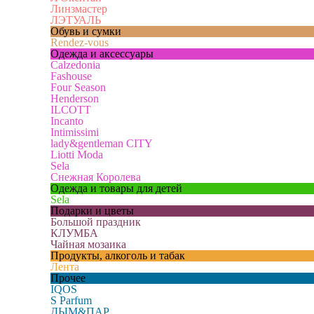
Линзмастер
ЛЭТУАЛЬ
Обувь и сумки
Rendez-vous
Одежда и аксессуары
Calzedonia
Fashouse
Four Season
Henderson
ILCOTT
Incanto
Intimissimi
lady&gentleman CITY
Liotti Moda
Sela
Снежная Королева
Одежда и товары для детей
Sela
Подарки и цветы
Большой праздник
КЛУМБА
Чайная мозаика
Продукты, алкоголь и табак
Лента
Прочее
IQOS
S Parfum
ДЫМ&ПАР