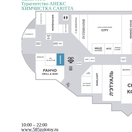
Турагентство АНЕКС
ХИМЧИСТКА CARITTA
БАНКОМАТЫ
CALZEDONIA
INTIMISSIMI
МЕГАФОН
FUN&SUN
585
ЗОЛОТОЙ
БОЛЬШОЙ
ПРАЗДНИК
10:00 – 22:00
www.585zolotoy.ru